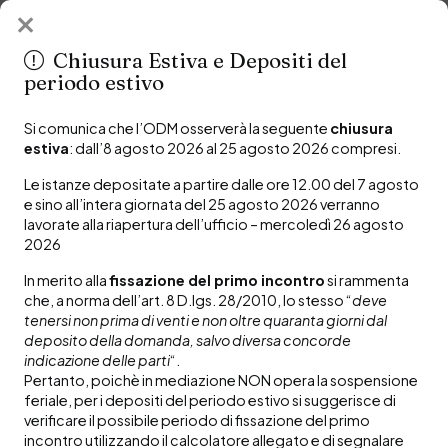
Organismo di Mediazione
Organismo di mediazione n.389
Ordine Avvocati Modena
dell’Ordine degli avvocati di Modena
Chiusura Estiva e Depositi del
periodo estivo
Via San Giovanni del Cantone, 28, 41121 Modena
Si comunica che l’ODM osserverà la seguente
chiusura
Tel:
059/4270505
estiva
: dall’8 agosto 2026 al 25 agosto 2026 compresi.
Orari di ricevimento telefonico
da lunedì a venerdì dalle 9.00 alle 13.00
Le istanze depositate a partire dalle ore 12.00 del 7 agosto
lunedì e mercoledì dalle 14.00 alle 16.00
e sino all’intera giornata del 25 agosto 2026 verranno
Email:
segreteria.mediazione@ordineavvocatimodena.it
lavorate alla riapertura dell’ufficio – mercoledì 26 agosto
Pec:
organismo.mediazione@ordineavvmodena.it
2026
In merito alla
fissazione del primo incontro
si rammenta
Monitora una mediazione
arrow_outward
che, a norma dell’art. 8 D.lgs. 28/2010, lo stesso “
deve
tenersi non prima di venti e non oltre quaranta giorni dal
deposito della domanda, salvo diversa concorde
Protocolli di intesa
Privacy Policy
indicazione delle parti
“.
Convenzioni
Cookie Policy
Pertanto, poichè in mediazione NON opera la sospensione
Codice etico (PDF)
Dichiarazione di
feriale, per i depositi del periodo estivo si suggerisce di
Bilanci
accessibilità
verificare il possibile periodo di fissazione del primo
Regolamento e Statuto
Contatti
incontro utilizzando il calcolatore allegato e di segnalare