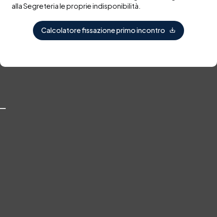
Reclami
save_alt
alla Segreteria le proprie indisponibilità.
Calcolatore fissazione primo incontro
save_alt