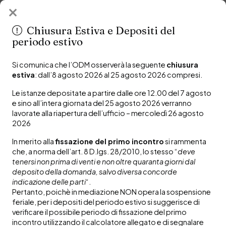
Organismo di Mediazione
Ordine Avvocati Modena
Chiusura Estiva e Depositi del
periodo estivo
Bilanci
Si comunica che l’ODM osserverà la seguente
chiusura
estiva
: dall’8 agosto 2026 al 25 agosto 2026 compresi.
Le istanze depositate a partire dalle ore 12.00 del 7 agosto
e sino all’intera giornata del 25 agosto 2026 verranno
lavorate alla riapertura dell’ufficio – mercoledì 26 agosto
2026
Bilancio preventivo 2024
save_alt
In merito alla
fissazione del primo incontro
si rammenta
che, a norma dell’art. 8 D.lgs. 28/2010, lo stesso “
deve
tenersi non prima di venti e non oltre quaranta giorni dal
Bilancio consuntivo 2023
arrow_outward
deposito della domanda, salvo diversa concorde
indicazione delle parti
“.
Pertanto, poichè in mediazione NON opera la sospensione
feriale, per i depositi del periodo estivo si suggerisce di
verificare il possibile periodo di fissazione del primo
incontro utilizzando il calcolatore allegato e di segnalare
Organismo di mediazione n.389